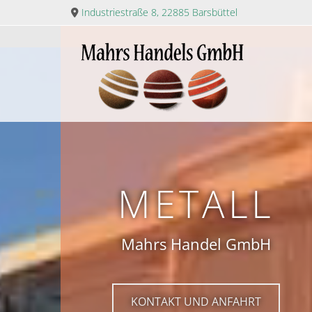
Zum Inhalt springen
Industriestraße 8, 22885 Barsbüttel

METALL
METALL
Mahrs Handel GmbH
Mahrs Handel GmbH
KONTAKT UND ANFAHRT
KONTAKT UND ANFAHRT