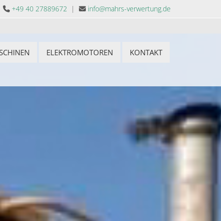
+49 40 27889672
|
info@mahrs-verwertung.de


SCHINEN
ELEKTROMOTOREN
KONTAKT