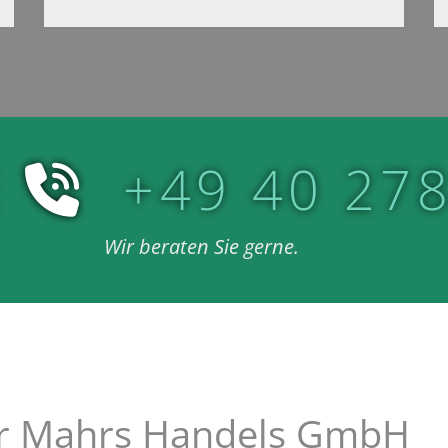
E
+49 40 27

Wir beraten Sie gerne.
er Mahrs Handels GmbH